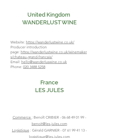
United Kingdom
WANDERLUST WINE
Website:
https://wanderlustwine.co.uk/
Producer introduction
page:
https://wanderlustwine.co.uk/winemaker
s/chateau-grand-francais/
Email:
hello@wanderluswine.co.uk
Phone:
020 3488 5258
France
LES JULES
Commerce
: Benoît CRIBIER -
06 68 49 01 99
-
benoit@les-jules.com
Logistique
: Gér
ald GA
RNIER -
07 61 99 41 13
-
logistique@les-jules.com