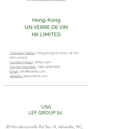
Hong-Kong
UN VERRE DE VIN
HK LIMITED
Company Name:
Hong Kong Un Verre de Vin
HK Limited
Contact Person
: Wilky Lam
Contact Number:
+852 6696 9224
Email
: info
@vdvhk.com
website:
www.vdvhk.com
USA
LEF GROUP llc.
30 Hendersonville Rd Ste 14, Asheville, NC,