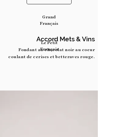
Grand
Français
Accord Mets & Vins
Le Petit
Français
Fondant
au chocolat noir au coeur
coulant de cerises et
betteraves rouge.