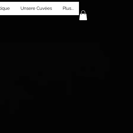
tique
Unsere Cuvées
Plus...