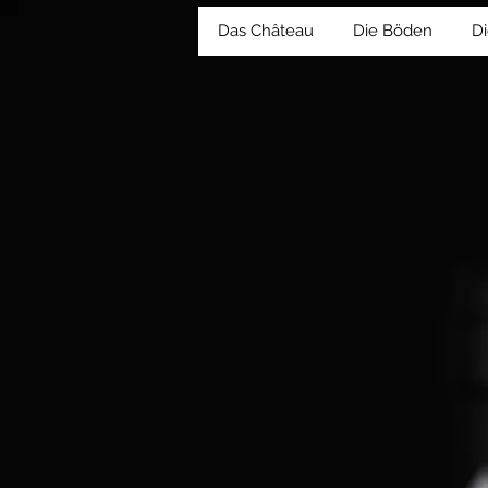
Das Château
Die Böden
Di